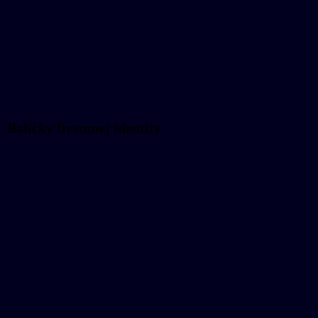
. . .
. . .
Balíčky firemnej identity
. . .