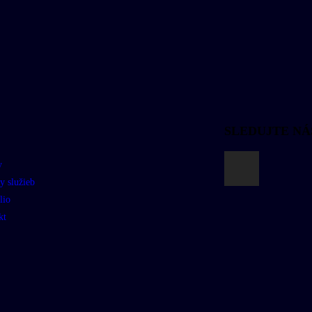
SLEDUJTE NÁ
y
y služieb
lio
kt