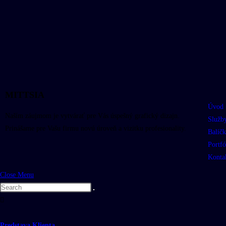
MITTSIA
Úvod
Naším záujmom je vytvárať pre Vás úspešný grafický dizajn.
Služb
Prinášame pre Vašu firmu novú úroveň a vizitku profesionality.
Balíčk
Portfó
Konta
Close Menu
Predstava Klienta