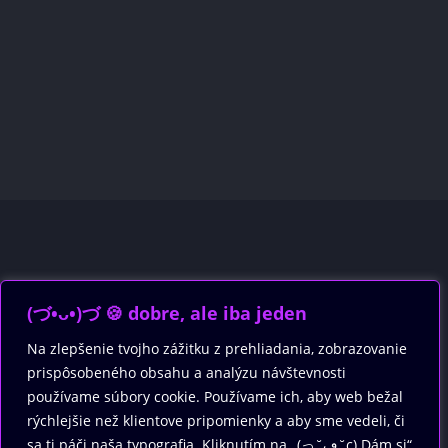
(づ•ᴗ•)づ 🍪 dobre, ale iba jeden
Na zlepšenie tvojho zážitku z prehliadania, zobrazovanie
prispôsobeného obsahu a analýzu návštevnosti
používame súbory cookie. Používame ich, aby web bežal
rýchlejšie než klientove pripomienky a aby sme vedeli, či
sa ti páči naša typografia. Kliknutím na „(っ˘ڡ˘ς) Dám si“