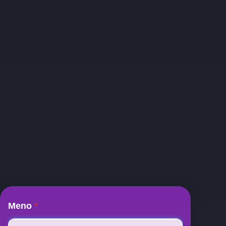
Meno
*