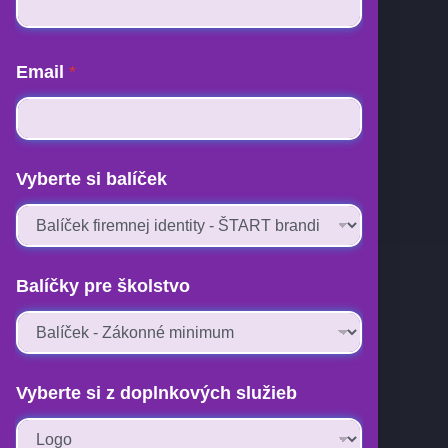
Email
*
Vyberte si balíček
Balíčky pre školstvo
Vyberte si z doplnkových služieb