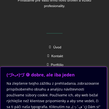
Prinášame pre Vašu firmu novú úroveň a vizitku
profesionality.
Úvod
Kontakt
Portfólio
(づ•ᴗ•)づ 🍪 dobre, ale iba jeden
SLEDUJTE NÁS
Na zlepšenie tvojho zážitku z prehliadania, zobrazovanie
prispôsobeného obsahu a analýzu návštevnosti
používame súbory cookie. Používame ich, aby web bežal
rýchlejšie než klientove pripomienky a aby sme vedeli, či
sa ti páči naša typografia. Kliknutím na „(っ˘ڡ˘ς) Dám si“