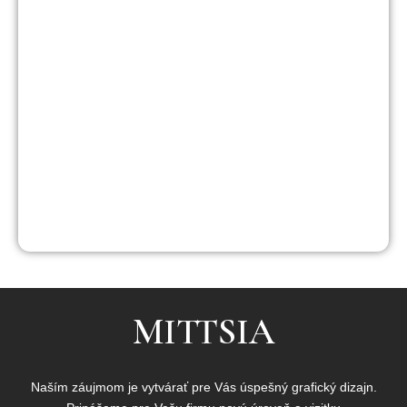
MITTSIA
Naším záujmom je vytvárať pre Vás úspešný grafický dizajn.