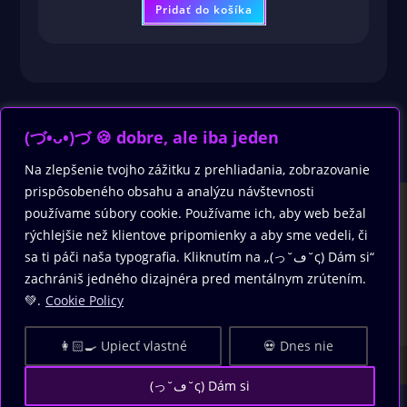
Pridať do košíka
(づ•ᴗ•)づ 🍪 dobre, ale iba jeden
Na zlepšenie tvojho zážitku z prehliadania, zobrazovanie
prispôsobeného obsahu a analýzu návštevnosti
používame súbory cookie. Používame ich, aby web bežal
rýchlejšie než klientove pripomienky a aby sme vedeli, či
sa ti páči naša typografia. Kliknutím na „(っ˘ڡ˘ς) Dám si“
zachrániš jedného dizajnéra pred mentálnym zrútením.
💚.
Cookie Policy
👩🏻‍🍳 Upiecť vlastné
💀 Dnes nie
Copyright - WordPress Theme by OceanWP
(っ˘ڡ˘ς) Dám si