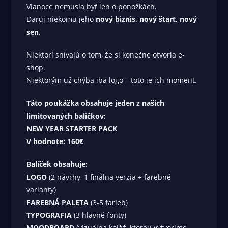
Vianoce nemusia byť len o ponožkách.
Daruj niekomu jeho
nový biznis, nový štart, nový
sen
.
Niektorí snívajú o tom, že si konečne otvoria e-
shop.
Niektorým už chýba iba logo – toto je ich moment.
Táto poukážka obsahuje jeden z našich
limitovaných balíčkov:
NEW YEAR STARTER PACK
V hodnote: 160€
Balíček obsahuje:
LOGO
(2 návrhy, 1 finálna verzia + farebné
varianty)
FAREBNÁ PALETA
(3-5 farieb)
TYPOGRAFIA
(3 hlavné fonty)
MOODBOARD
(vizuálna koláž, ktorou vytvoríme